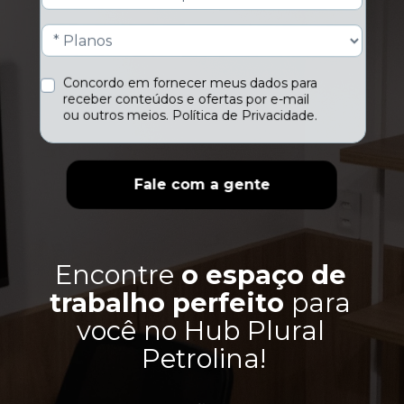
Concordo em fornecer meus dados para 
receber conteúdos e ofertas por e-mail 
ou outros meios. 
Política de Privacidade.
Fale com a gente
Encontre 
o espaço de 
trabalho perfeito
 para 
você no Hub Plural 
Petrolina!